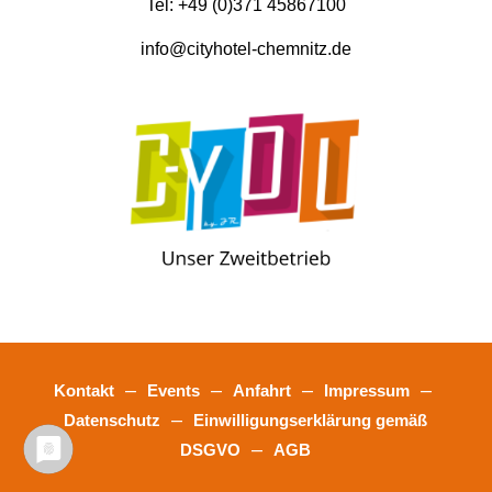
Tel:
+49 (0)
371 45867100
info@cityhotel-chemnitz.de
–
–
–
–
Kontakt
Events
Anfahrt
Impressum
–
Datenschutz
Einwilligungserklärung gemäß
–
DSGVO
AGB