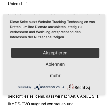
Unterschrift
Die Datenverarbeitung erfolgt auf Ihre Anfrage hin und
Diese Seite nutzt Website-Tracking-Technologien von
ist nach Art. 6 Abs. 1 lit b DS-GVO zu den genannten
Dritten, um ihre Dienste anzubieten, stetig zu
Zwecken für die angemessene Bearbeitung des
verbessern und Werbung entsprechend den
Interessen der Nutzer anzuzeigen.
Hotelreservierungsvertrages bzw. seiner Anbahnung
und für die beidseitige Erfüllung von Verpflichtungen
Akzeptieren
aus dem Hotelreservierungsvertrag bzw. dessen
Anbahnung erforderlich.
Ablehnen
Diese erhobenen personenbezogenen Daten werden
mehr
bis zum Ablauf der gesetzlichen
Powered by
&
Aufbewahrungsfristen gespeichert und danach
gelöscht, es sei denn, dass wir nach Art. 6 Abs. 1 S. 1
lit c DS-GVO aufgrund von steuer- und