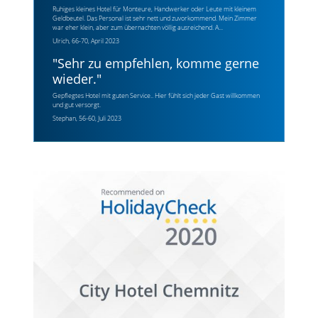
Ruhiges kleines Hotel für Monteure, Handwerker oder Leute mit kleinem
Geldbeutel. Das Personal ist sehr nett und zuvorkommend. Mein Zimmer
war eher klein, aber zum übernachten völlig ausreichend. A...
Ulrich, 66-70, April 2023
"
Sehr zu empfehlen, komme gerne
wieder.
"
Gepflegtes Hotel mit guten Service.. Hier fühlt sich jeder Gast willkommen
und gut versorgt.
Stephan, 56-60, Juli 2023