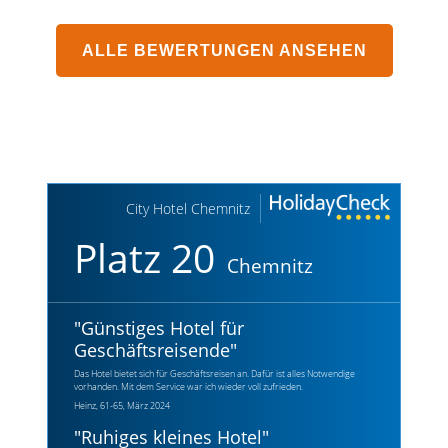
ALLE BEWERTUNGEN ANSEHEN
City Hotel Chemnitz
Platz 20
Chemnitz
"
Günstiges Hotel für
Geschäftsreisende
"
Das Hotel bietet sich für Geschäftsreisen an. Dafür ist alles Notwendige
vorhanden. Mit dem Service war ich wieder voll zufrieden.
Heinz, 61-65, März 2024
"
Ruhiges kleines Hotel
"